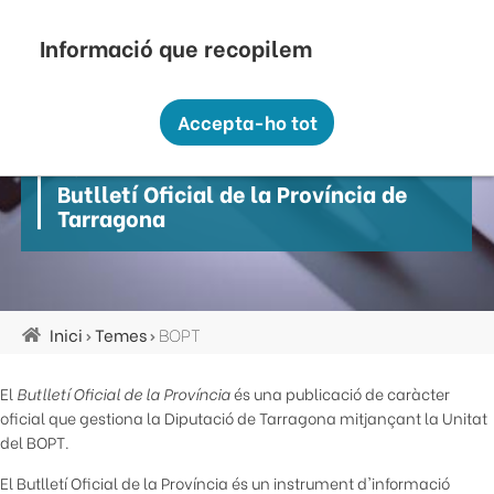
Vés
Seu Electrònica
Perfil Contractant
Contacte
Altres webs
top
al
contingut
Recopilem i processem la vostra informació
menú
personal amb les següents finalitats:
Accepta-ho tot
Funcionalitat, Analítica.
BOPT
Més informació
Butlletí Oficial de la Província de
Canviar preferències
Tarragona
Inici
Temes
BOPT
Fil
d'ariadna
El
Butlletí Oficial de la Província
és una publicació de caràcter
oficial que gestiona la Diputació de Tarragona mitjançant la Unitat
del BOPT.
El Butlletí Oficial de la Província és un instrument d'informació