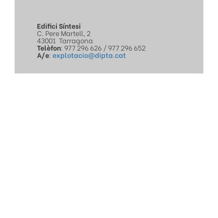
Edifici Síntesi
C. Pere Martell, 2
43001
Tarragona
Telèfon
: 977 296 626 / 977 296 652
A/e
:
explotacio@dipta.cat