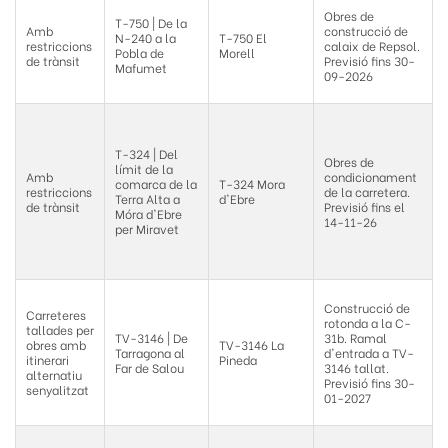
Obres de
T-750 | De la
Amb
construcció de
N-240 a la
T-750 El
restriccions
calaix de Repsol.
Pobla de
Morell
de trànsit
Previsió fins 30-
Mafumet
09-2026
T-324 | Del
Obres de
límit de la
Amb
condicionament
comarca de la
T-324 Mora
restriccions
de la carretera.
Terra Alta a
d'Ebre
de trànsit
Previsió fins el
Móra d'Ebre
14-11-26
per Miravet
Construcció de
Carreteres
rotonda a la C-
tallades per
TV-3146 | De
31b. Ramal
obres amb
TV-3146 La
Tarragona al
d'entrada a TV-
itinerari
Pineda
Far de Salou
3146 tallat.
alternatiu
Previsió fins 30-
senyalitzat
01-2027