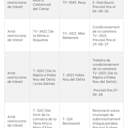
restriccions
TP-7049. Reus
E-Distribució.
Castellvell
de trànsit
Previsió fins el
del Camp
06-08-26
Condicionament
Amb
TV-3421 | De
de la carretera
TV-3421. Mas
restriccions
la Sénia a
TV-3421.
Barberans
de trànsit
Roquetes
Previsió fins el
29-08-27
Treballs de
condicionament
de la carretera
T-2021 | De la
Amb
TV-2021 (De la
Ràpita a Poble
T-2021 Poble
restriccions
Ràpita a Poble
Nou del Delta
Nou del Delta
de trànsit
Nou del Delta).
i a les Salines
Previsió fins 07-
04-28
T-324 | Del
Renovació xarxa
límit de la
municipal de
Amb
comarca de la
T-324
subministrament
restriccions
Terra Alta a
Benissanet
d’aigua potable.
de trànsit
Móra d'Ebre
Previsió fi obres