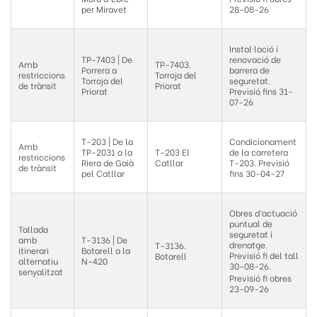
per Miravet
28-08-26
Instal·lació i
TP-7403 | De
renovació de
Amb
TP-7403.
Porrera a
barrera de
restriccions
Torroja del
Torroja del
seguretat.
de trànsit
Priorat
Priorat
Previsió fins 31-
07-26
T-203 | De la
Condicionament
Amb
TP-2031 a la
T-203 El
de la carretera
restriccions
Riera de Gaià
Catllar
T-203. Previsió
de trànsit
pel Catllar
fins 30-04-27
Obres d’actuació
puntual de
Tallada
seguretat i
amb
T-3136 | De
drenatge.
T-3136.
itinerari
Botarell a la
Previsió fi del tall
Botarell
alternatiu
N-420
30-08-26.
senyalitzat
Previsió fi obres
23-09-26