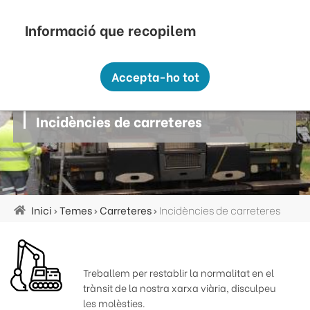
Vés
Seu Electrònica
Perfil Contractant
Contacte
Altres webs
top
al
contingut
Recopilem i processem la vostra informació
menú
personal amb les següents finalitats:
Accepta-ho tot
Funcionalitat, Analítica.
Carreteres
Més informació
Incidències de carreteres
Canviar preferències
Inici
Temes
Carreteres
Incidències de carreteres
Fil
d'ariadna
Treballem per restablir la normalitat en el
trànsit de la nostra xarxa viària, disculpeu
les molèsties.