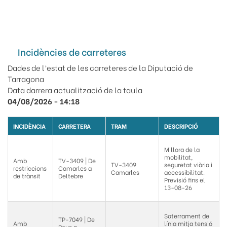
Incidències de carreteres
Dades de l’estat de les carreteres de la Diputació de
Tarragona
Data darrera actualització de la taula
04/08/2026 - 14:18
INCIDÈNCIA
CARRETERA
TRAM
DESCRIPCIÓ
Millora de la
mobilitat,
Amb
TV-3409 | De
TV-3409
seguretat viària i
restriccions
Camarles a
Camarles
accessibilitat.
de trànsit
Deltebre
Previsió fins el
13-08-26
Soterrament de
TP-7049 | De
Amb
línia mitja tensió
Reus a