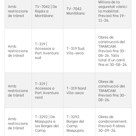
Millora de la
Amb
TV-7042 | De
seguretat viària i
TV-7042.
restriccions
Rojals a
la mobilitat.
Montblanc
de trànsit
Montblanc
Previsió fins 19-
11-26.
Obres de
construcció del
T-319 |
Amb
TRAMCAM.
Accessos a
T-319 Sud.
restriccions
Previsió fins 30-
Port Aventura
Vila-seca
de trànsit
08-26. Talls
sud
total d'un carril
fins el 30-08-26.
Obres de
T-319 |
Amb
construcció del
Accessos a
T-319 Nord
restriccions
TRAMCAM.
Port Aventura
Vila-seca
de trànsit
Previsió fins 30-
nord
08-26.
T-3292 | De
T-3292.
Obres de
Amb
Maspujols a
Borges del
condicionament.
restriccions
les Borges del
Camp.
Previsió fi obres
de trànsit
Camp
Maspujols.
30-09-26.