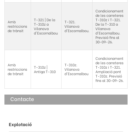
Condicionament
de les carreteres
T-321 | De la
T-310z i T-321.
Amb
T-321.
T-310z a
De la T-310 a
restriccions
Vilanova
Vilanova
Vilanova
de trànsit
d'Escornalbou.
d'Escornalbou
d'Escornalbou.
Previsió fins al
30-09-26.
Condicionament
de les carreteres
Amb
T-310z.
T-310z |
T-310z i T-321.
restriccions
Vilanova
Antiga T-310
Ampliació pont
de trànsit
d'Escornalbou
T-310z. Previsió
fins al 30-09-26.
Contacte
Explotació