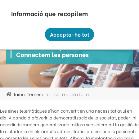
Vés
Seu Electrònica
Perfil Contractant
Contacte
Altres webs
top
al
contingut
Recopilem i processem la vostra informació
menú
personal amb les següents finalitats:
Accepta-ho tot
Funcionalitat, Analítica.
Transformació Digital
Més informació
Connectem les persones
Canviar preferències
Inici
Temes
Transformació digital
Fil
d'ariadna
Les eines telemàtiques s'han convertit en una necessitat avui en
dia. A banda d'afavorir la democratització de la societat, poder-hi
accedir de manera generalitzada millora sensiblement la gestió de
la ciutadania en els àmbits administratiu, professional o personal i
augmenta les seves oportunitats. Alhora, la implantació digital a