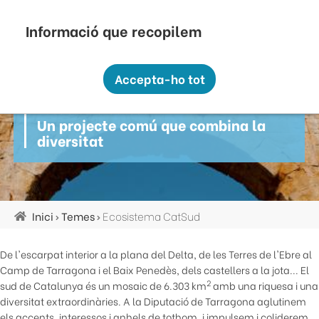
Vés
Seu Electrònica
Perfil Contractant
Contacte
Altres webs
top
al
contingut
Recopilem i processem la vostra informació
menú
personal amb les següents finalitats:
Accepta-ho tot
Funcionalitat, Analítica.
Ecosistema CatSud
Més informació
Un projecte comú que combina la
Canviar preferències
diversitat
Inici
Temes
Ecosistema CatSud
Fil
d'ariadna
De l'escarpat interior a la plana del Delta, de les Terres de l'Ebre al
Camp de Tarragona i el Baix Penedès, dels castellers a la jota... El
2
sud de Catalunya és un mosaic de 6.303 km
amb una riquesa i una
diversitat extraordinàries. A la Diputació de Tarragona aglutinem
els accents, interessos i anhels de tothom, i impulsem i coliderem